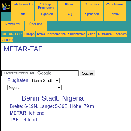
Satellitenwetter
10-Tage
Klima
Seewetter
Wirbelstürme
Prognosen
Blitz
Flughäfen
FAQ
Sprachen
Kontakt
Newsletter
Über uns
METAR-TAF:
Europa
Afrika
Nordamerika
Südamerika
Asien
Australien-Ozeanien
Andere
METAR-TAF
Flughäfen :
Benin-Stadt, Nigeria
Breite: 6-19N, Länge: 5-36E, Höhe: 79 m
METAR:
fehlend
TAF:
fehlend