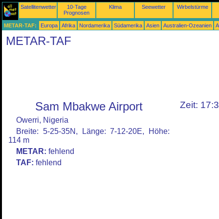
Satellitenwetter
10-Tage
Klima
Seewetter
Wirbelstürme
Prognosen
METAR-TAF:
Europa
Afrika
Nordamerika
Südamerika
Asien
Australien-Ozeanien
A
METAR-TAF
Sam Mbakwe Airport
Zeit: 17:
Owerri, Nigeria
Breite: 5-25-35N, Länge: 7-12-20E, Höhe:
114 m
METAR:
fehlend
TAF:
fehlend