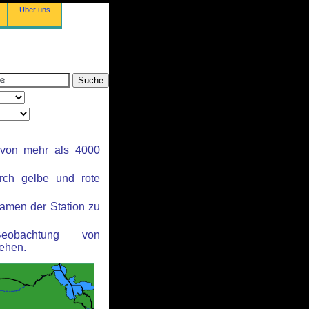
Über uns
 von mehr als 4000
rch gelbe und rote
amen der Station zu
obachtung von
ehen.