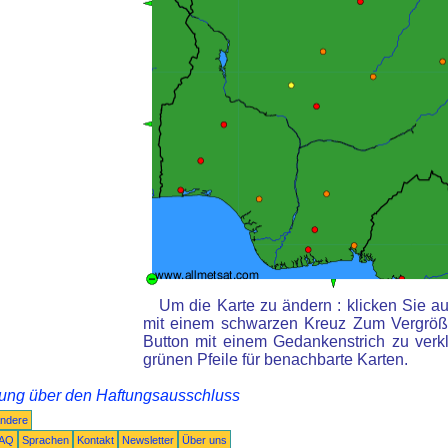
Um die Karte zu ändern : klicken Sie a
mit einem schwarzen Kreuz Zum Vergröß
Button mit einem Gedankenstrich zu verkl
grünen Pfeile für benachbarte Karten.
rung über den Haftungsausschluss
ndere
AQ
Sprachen
Kontakt
Newsletter
Über uns