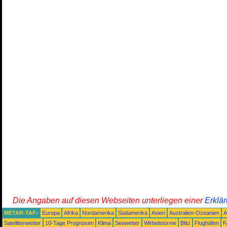
Die Angaben auf diesen Webseiten unterliegen einer
Erklä
METAR-TAF:
Europa
Afrika
Nordamerika
Südamerika
Asien
Australien-Ozeanien
A
Satellitenwetter
10-Tage Prognosen
Klima
Seewetter
Wirbelstürme
Blitz
Flughäfen
F