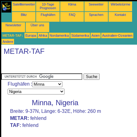
Satellitenwetter
10-Tage
Klima
Seewetter
Wirbelstürme
Prognosen
Blitz
Flughäfen
FAQ
Sprachen
Kontakt
Newsletter
Über uns
METAR-TAF:
Europa
Afrika
Nordamerika
Südamerika
Asien
Australien-Ozeanien
Andere
METAR-TAF
Flughäfen :
Minna, Nigeria
Breite: 9-37N, Länge: 6-32E, Höhe: 260 m
METAR:
fehlend
TAF:
fehlend