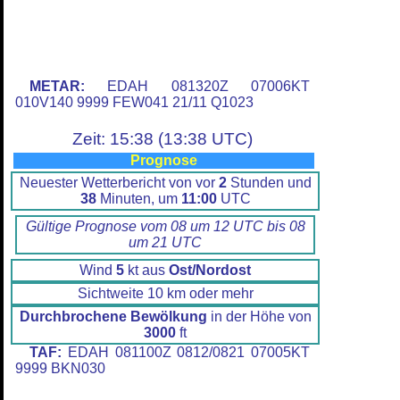
METAR:
EDAH 081320Z 07006KT
010V140 9999 FEW041 21/11 Q1023
Zeit: 15:38 (13:38 UTC)
Prognose
Neuester Wetterbericht von vor
2
Stunden und
38
Minuten, um
11:00
UTC
Gültige Prognose vom 08 um 12 UTC bis 08
um 21 UTC
Wind
5
kt aus
Ost/Nordost
Sichtweite 10 km oder mehr
Durchbrochene Bewölkung
in der Höhe von
3000
ft
TAF:
EDAH 081100Z 0812/0821 07005KT
9999 BKN030