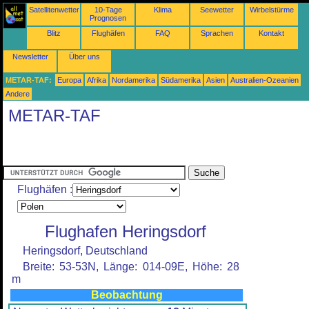
Satellitenwetter
10-Tage
Klima
Seewetter
Wirbelstürme
Prognosen
Blitz
Flughäfen
FAQ
Sprachen
Kontakt
Newsletter
Über uns
METAR-TAF:
Europa
Afrika
Nordamerika
Südamerika
Asien
Australien-Ozeanien
Andere
METAR-TAF
Flughäfen :
Flughafen Heringsdorf
Heringsdorf, Deutschland
Breite: 53-53N, Länge: 014-09E, Höhe: 28
m
Beobachtung