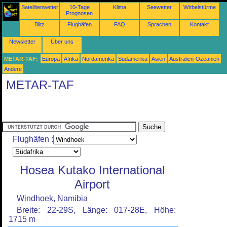
Satellitenwetter
10-Tage
Klima
Seewetter
Wirbelstürme
Prognosen
Blitz
Flughäfen
FAQ
Sprachen
Kontakt
Newsletter
Über uns
METAR-TAF:
Europa
Afrika
Nordamerika
Südamerika
Asien
Australien-Ozeanien
Andere
METAR-TAF
Flughäfen :
Hosea Kutako International
Airport
Windhoek, Namibia
Breite: 22-29S, Länge: 017-28E, Höhe:
1715 m