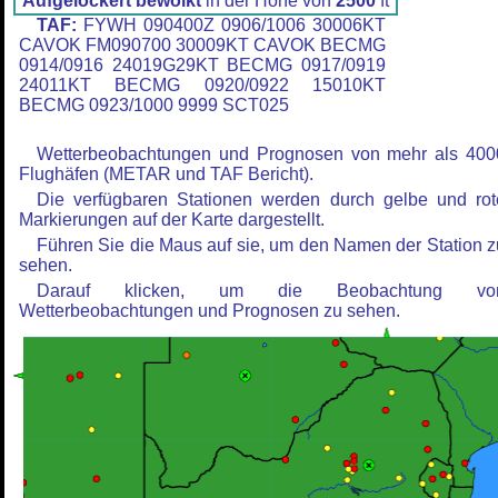
Aufgelockert bewölkt
in der Höhe von
2500
ft
TAF:
FYWH 090400Z 0906/1006 30006KT
CAVOK FM090700 30009KT CAVOK BECMG
0914/0916 24019G29KT BECMG 0917/0919
24011KT BECMG 0920/0922 15010KT
BECMG 0923/1000 9999 SCT025
Wetterbeobachtungen und Prognosen von mehr als 400
Flughäfen (METAR und TAF Bericht).
Die verfügbaren Stationen werden durch gelbe und rot
Markierungen auf der Karte dargestellt.
Führen Sie die Maus auf sie, um den Namen der Station z
sehen.
Darauf klicken, um die Beobachtung vo
Wetterbeobachtungen und Prognosen zu sehen.