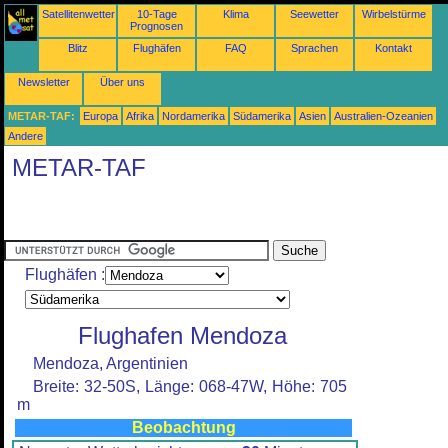
Satellitenwetter
10-Tage
Klima
Seewetter
Wirbelstürme
Prognosen
Blitz
Flughäfen
FAQ
Sprachen
Kontakt
Newsletter
Über uns
METAR-TAF:
Europa
Afrika
Nordamerika
Südamerika
Asien
Australien-Ozeanien
Andere
METAR-TAF
Flughäfen :
Flughafen Mendoza
Mendoza, Argentinien
Breite: 32-50S, Länge: 068-47W, Höhe: 705
m
Beobachtung