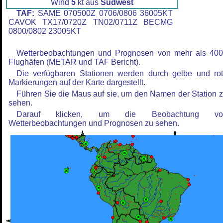
Wind
5
kt aus
Südwest
TAF:
SAME 070500Z 0706/0806 36005KT
CAVOK TX17/0720Z TN02/0711Z BECMG
0800/0802 23005KT
Wetterbeobachtungen und Prognosen von mehr als 40
Flughäfen (METAR und TAF Bericht).
Die verfügbaren Stationen werden durch gelbe und ro
Markierungen auf der Karte dargestellt.
Führen Sie die Maus auf sie, um den Namen der Station 
sehen.
Darauf klicken, um die Beobachtung vo
Wetterbeobachtungen und Prognosen zu sehen.