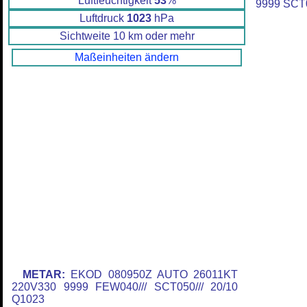
Luftfeuchtigkeit
53
%
9999 SCT
Luftdruck
1023
hPa
Sichtweite 10 km oder mehr
Maßeinheiten ändern
METAR:
EKOD 080950Z AUTO 26011KT
220V330 9999 FEW040/// SCT050/// 20/10
Q1023