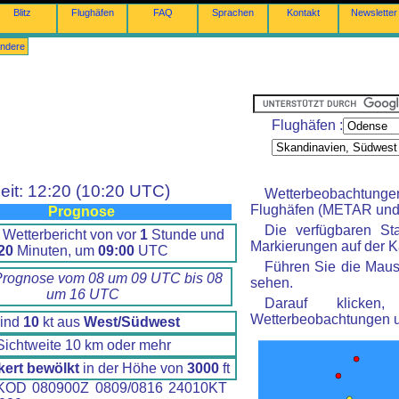
Blitz
Flughäfen
FAQ
Sprachen
Kontakt
Newsletter
ndere
Flughäfen :
eit: 12:20 (10:20 UTC)
Wetterbeobachtung
Flughäfen (METAR und 
Prognose
Die verfügbaren St
 Wetterbericht von vor
1
Stunde und
Markierungen auf der Ka
20
Minuten, um
09:00
UTC
Führen Sie die Maus
Prognose vom 08 um 09 UTC bis 08
sehen.
um 16 UTC
Darauf klicke
Wetterbeobachtungen 
ind
10
kt aus
West/Südwest
Sichtweite 10 km oder mehr
kert bewölkt
in der Höhe von
3000
ft
OD 080900Z 0809/0816 24010KT