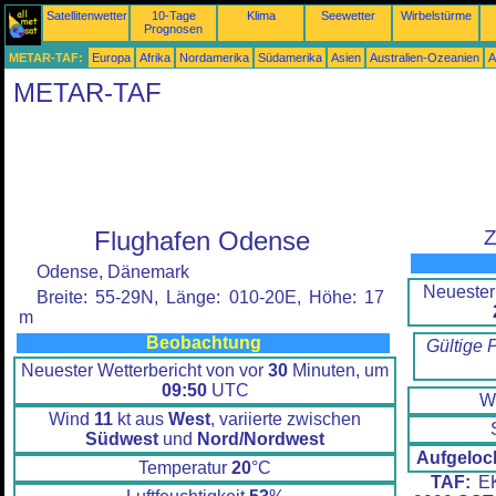
Satellitenwetter
10-Tage
Klima
Seewetter
Wirbelstürme
Prognosen
METAR-TAF:
Europa
Afrika
Nordamerika
Südamerika
Asien
Australien-Ozeanien
A
METAR-TAF
Flughafen Odense
Z
Odense, Dänemark
Neuester
Breite: 55-29N, Länge: 010-20E, Höhe: 17
m
Beobachtung
Gültige 
Neuester Wetterbericht von vor
30
Minuten, um
09:50
UTC
W
Wind
11
kt aus
West
, variierte zwischen
Südwest
und
Nord/Nordwest
Aufgeloc
Temperatur
20
°C
TAF:
EK