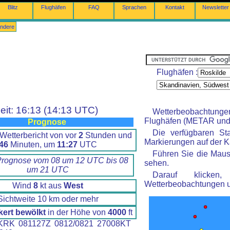
Blitz
Flughäfen
FAQ
Sprachen
Kontakt
Newsletter
ndere
Flughäfen :
eit: 16:13 (14:13 UTC)
Wetterbeobachtung
Flughäfen (METAR und 
Prognose
Die verfügbaren St
Wetterbericht von vor
2
Stunden und
Markierungen auf der Ka
46
Minuten, um
11:27
UTC
Führen Sie die Maus
Prognose vom 08 um 12 UTC bis 08
sehen.
um 21 UTC
Darauf klicke
Wetterbeobachtungen 
Wind
8
kt aus
West
Sichtweite 10 km oder mehr
kert bewölkt
in der Höhe von
4000
ft
RK 081127Z 0812/0821 27008KT