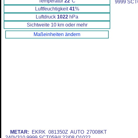
Temperatur
22
°C
9999 SCT
Luftfeuchtigkeit
41
%
Luftdruck
1022
hPa
Sichtweite 10 km oder mehr
Maßeinheiten ändern
METAR:
EKRK 081350Z AUTO 27008KT
240V310 9999 SCT059/// 22/08 Q1022