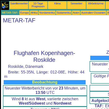
Satellitenwetter
10-Tage
Klima
Seewetter
Wirbelstürme
Prognosen
METAR-TAF:
Europa
Afrika
Nordamerika
Südamerika
Asien
Australien-Ozeanien
A
METAR-TAF
Flughafen Kopenhagen-
Z
Roskilde
Neuester 
Roskilde, Dänemark
Breite: 55-35N, Länge: 012-08E, Höhe: 44
Gültige 
m
Beobachtung
Neuester Wetterbericht von vor
23
Minuten, um
13:50
UTC
Wind
8
kt aus
West
, variierte zwischen
Aufgeloc
West/Südwest
und
Nordwest
TAF:
EK