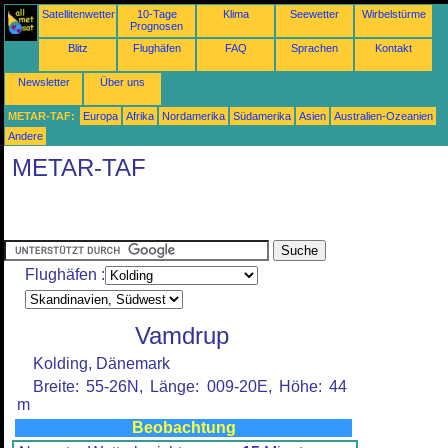
Satellitenwetter
10-Tage
Klima
Seewetter
Wirbelstürme
Prognosen
Blitz
Flughäfen
FAQ
Sprachen
Kontakt
Newsletter
Über uns
METAR-TAF:
Europa
Afrika
Nordamerika
Südamerika
Asien
Australien-Ozeanien
Andere
METAR-TAF
Flughäfen :
Vamdrup
Kolding, Dänemark
Breite: 55-26N, Länge: 009-20E, Höhe: 44
m
Beobachtung