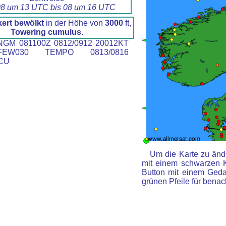
8 um 13 UTC bis 08 um 16 UTC
ert bewölkt
in der Höhe von
3000
ft,
Towering cumulus.
GM 081100Z 0812/0912 20012KT
EW030 TEMPO 0813/0816
CU
Um die Karte zu ände
mit einem schwarzen 
Button mit einem Gedan
grünen Pfeile für benac