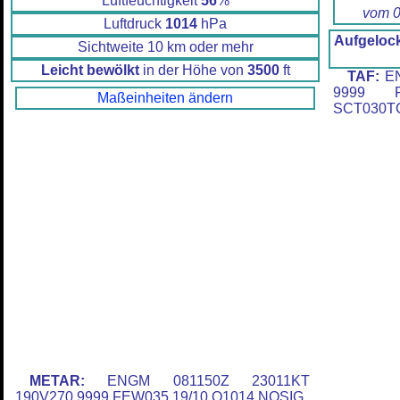
Luftfeuchtigkeit
56
%
vom 0
Luftdruck
1014
hPa
Aufgelock
Sichtweite 10 km oder mehr
Leicht bewölkt
in der Höhe von
3500
ft
TAF:
EN
9999 F
Maßeinheiten ändern
SCT030T
METAR:
ENGM 081150Z 23011KT
190V270 9999 FEW035 19/10 Q1014 NOSIG