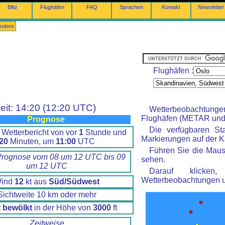
Blitz
Flughäfen
FAQ
Sprachen
Kontakt
Newsletter
ndere
Flughäfen :
eit: 14:20 (12:20 UTC)
Wetterbeobachtung
Flughäfen (METAR und 
Prognose
Die verfügbaren St
 Wetterbericht von vor
1
Stunde und
Markierungen auf der Ka
20
Minuten, um
11:00
UTC
Führen Sie die Maus
Prognose vom 08 um 12 UTC bis 09
sehen.
um 12 UTC
Darauf klicke
Wetterbeobachtungen 
ind
12
kt aus
Süd/Südwest
Sichtweite 10 km oder mehr
t bewölkt
in der Höhe von
3000
ft
Zeitweise