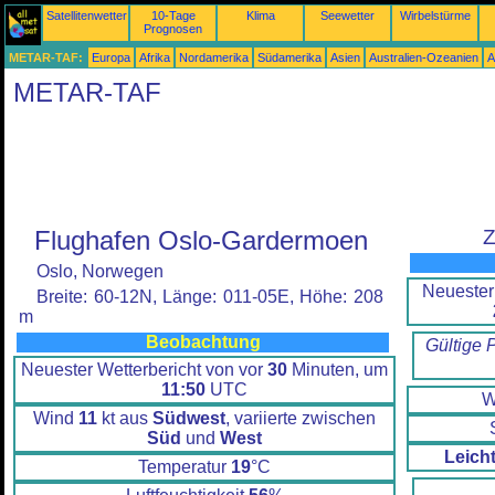
Satellitenwetter
10-Tage
Klima
Seewetter
Wirbelstürme
Prognosen
METAR-TAF:
Europa
Afrika
Nordamerika
Südamerika
Asien
Australien-Ozeanien
A
METAR-TAF
Flughafen Oslo-Gardermoen
Z
Oslo, Norwegen
Neuester
Breite: 60-12N, Länge: 011-05E, Höhe: 208
m
Beobachtung
Gültige 
Neuester Wetterbericht von vor
30
Minuten, um
11:50
UTC
W
Wind
11
kt aus
Südwest
, variierte zwischen
Süd
und
West
Leich
Temperatur
19
°C