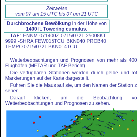
Zeitweise
vom 07 um 15 UTC bis 07 um 21 UTC
Durchbrochene Bewölkung
in der Höhe von
1400
ft,
Towering cumulus.
TAF:
ENNM 071400Z 0715/0721 25008KT
9999 -SHRA FEW015TCU BKN040 PROB40
TEMPO 0715/0721 BKN014TCU
Wetterbeobachtungen und Prognosen von mehr als 40
Flughäfen (METAR und TAF Bericht).
Die verfügbaren Stationen werden durch gelbe und ro
Markierungen auf der Karte dargestellt.
Führen Sie die Maus auf sie, um den Namen der Station 
sehen.
Darauf klicken, um die Beobachtung vo
Wetterbeobachtungen und Prognosen zu sehen.