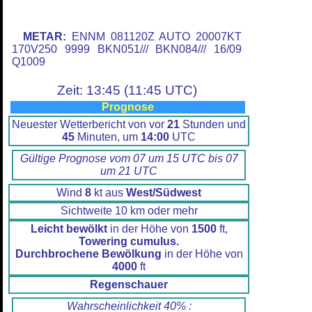
METAR:
ENNM 081120Z AUTO 20007KT
170V250 9999 BKN051/// BKN084/// 16/09
Q1009
Zeit: 13:45 (11:45 UTC)
Prognose
Neuester Wetterbericht von vor
21
Stunden und
45
Minuten, um
14:00
UTC
Gültige Prognose vom 07 um 15 UTC bis 07
um 21 UTC
Wind
8
kt aus
West/Südwest
Sichtweite 10 km oder mehr
Leicht bewölkt
in der Höhe von
1500
ft,
Towering cumulus.
Durchbrochene Bewölkung
in der Höhe von
4000
ft
Regenschauer
Wahrscheinlichkeit 40% :