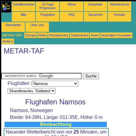
Satellitenwetter
10-Tage
Klima
Seewetter
Wirbelstürme
Prognosen
Blitz
Flughäfen
FAQ
Sprachen
Kontakt
Newsletter
Über uns
METAR-TAF:
Europa
Afrika
Nordamerika
Südamerika
Asien
Australien-Ozeanien
Andere
METAR-TAF
Flughäfen :
Flughafen Namsos
Namsos, Norwegen
Breite: 64-28N, Länge: 011-35E, Höhe: 0 m
Beobachtung
Neuester Wetterbericht von vor
25
Minuten, um