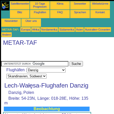
Satellitenwetter
10-Tage
Klima
Seewetter
Wirbelstürme
Prognosen
Blitz
Flughäfen
FAQ
Sprachen
Kontakt
Newsletter
Über uns
METAR-TAF:
Europa
Afrika
Nordamerika
Südamerika
Asien
Australien-Ozeanien
Andere
METAR-TAF
Flughäfen :
Lech-Wałęsa-Flughafen Danzig
Danzig, Polen
Breite: 54-23N, Länge: 018-28E, Höhe: 135
m
Beobachtung