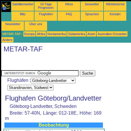
Satellitenwetter
10-Tage
Klima
Seewetter
Wirbelstürme
Prognosen
Blitz
Flughäfen
FAQ
Sprachen
Kontakt
Newsletter
Über uns
METAR-TAF:
Europa
Afrika
Nordamerika
Südamerika
Asien
Australien-Ozeanien
Andere
METAR-TAF
Flughäfen :
Flughafen Göteborg/Landvetter
Göteborg-Landvetter, Schweden
Breite: 57-40N, Länge: 012-18E, Höhe: 169
m
Beobachtung