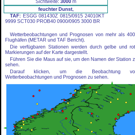
Sichtweite:
3000
m
feuchter Dunst,
TAF:
ESGG 081430Z 0815/0915 24010KT
9999 SCT030 PROB40 0900/0905 3000 BR
Wetterbeobachtungen und Prognosen von mehr als 40
Flughäfen (METAR und TAF Bericht).
Die verfügbaren Stationen werden durch gelbe und ro
Markierungen auf der Karte dargestellt.
Führen Sie die Maus auf sie, um den Namen der Station 
sehen.
Darauf klicken, um die Beobachtung vo
Wetterbeobachtungen und Prognosen zu sehen.