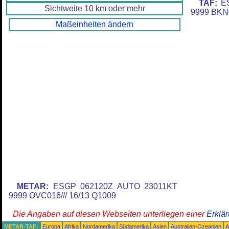
TAF:
ES
Sichtweite 10 km oder mehr
9999 BKN
Maßeinheiten ändern
METAR:
ESGP 062120Z AUTO 23011KT
9999 OVC016/// 16/13 Q1009
Die Angaben auf diesen Webseiten unterliegen einer
Erklä
METAR-TAF:
Europa
Afrika
Nordamerika
Südamerika
Asien
Australien-Ozeanien
A