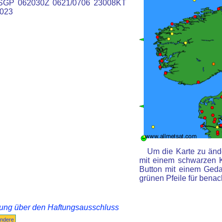
GP 062030Z 0621/0706 23008KT
023
Um die Karte zu ände
mit einem schwarzen 
Button mit einem Gedan
grünen Pfeile für benac
rung über den Haftungsausschluss
ndere