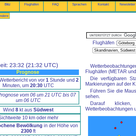
Blitz
Flughäfen
FAQ
Sprachen
Kontakt
Newsletter
ndere
Flughäfen :
eit: 23:32 (21:32 UTC)
Wetterbeobachtung
Flughäfen (METAR und 
Prognose
Die verfügbaren St
Wetterbericht von vor
1
Stunde und
2
Markierungen auf der Ka
Minuten, um
20:30
UTC
Führen Sie die Maus
Prognose vom 06 um 21 UTC bis 07
sehen.
um 06 UTC
Darauf klicke
Wetterbeobachtungen 
Wind
8
kt aus
Südwest
Sichtweite 10 km oder mehr
ochene Bewölkung
in der Höhe von
2300
ft