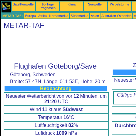
Satellitenwetter
10-Tage
Klima
Seewetter
Wirbelstürme
Prognosen
METAR-TAF:
Europa
Afrika
Nordamerika
Südamerika
Asien
Australien-Ozeanien
A
METAR-TAF
Flughafen Göteborg/Säve
Z
Göteborg, Schweden
Neuester 
Breite: 57-47N, Länge: 011-53E, Höhe: 20 m
Beobachtung
Gültige 
Neuester Wetterbericht von vor
12
Minuten, um
21:20
UTC
Wind
11
kt aus
Südwest
Temperatur
16
°C
Luftfeuchtigkeit
82
%
Durchbr
Luftdruck
1009
hPa