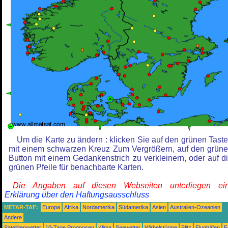
Um die Karte zu ändern : klicken Sie auf den grünen Tast
mit einem schwarzen Kreuz Zum Vergrößern, auf den grün
Button mit einem Gedankenstrich zu verkleinern, oder auf d
grünen Pfeile für benachbarte Karten.
Die Angaben auf diesen Webseiten unterliegen ein
Erklärung über den Haftungsausschluss
METAR-TAF:
Europa
Afrika
Nordamerika
Südamerika
Asien
Australien-Ozeanien
Andere
Satellitenwetter
10-Tage Prognosen
Klima
Seewetter
Wirbelstürme
Blitz
Flughäfen
F