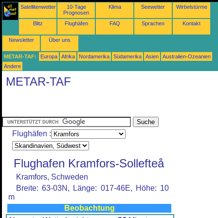
Satellitenwetter
10-Tage
Klima
Seewetter
Wirbelstürme
Prognosen
Blitz
Flughäfen
FAQ
Sprachen
Kontakt
Newsletter
Über uns
METAR-TAF:
Europa
Afrika
Nordamerika
Südamerika
Asien
Australien-Ozeanien
Andere
METAR-TAF
Flughäfen :
Flughafen Kramfors-Sollefteå
Kramfors, Schweden
Breite: 63-03N, Länge: 017-46E, Höhe: 10
m
Beobachtung