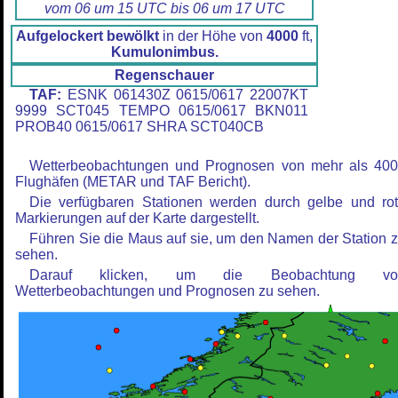
vom 06 um 15 UTC bis 06 um 17 UTC
Aufgelockert bewölkt
in der Höhe von
4000
ft,
Kumulonimbus.
Regenschauer
TAF:
ESNK 061430Z 0615/0617 22007KT
9999 SCT045 TEMPO 0615/0617 BKN011
PROB40 0615/0617 SHRA SCT040CB
Wetterbeobachtungen und Prognosen von mehr als 40
Flughäfen (METAR und TAF Bericht).
Die verfügbaren Stationen werden durch gelbe und ro
Markierungen auf der Karte dargestellt.
Führen Sie die Maus auf sie, um den Namen der Station 
sehen.
Darauf klicken, um die Beobachtung vo
Wetterbeobachtungen und Prognosen zu sehen.