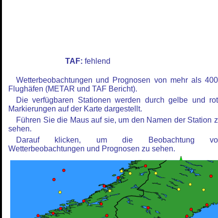
TAF:
fehlend
Wetterbeobachtungen und Prognosen von mehr als 40
Flughäfen (METAR und TAF Bericht).
Die verfügbaren Stationen werden durch gelbe und ro
Markierungen auf der Karte dargestellt.
Führen Sie die Maus auf sie, um den Namen der Station 
sehen.
Darauf klicken, um die Beobachtung vo
Wetterbeobachtungen und Prognosen zu sehen.