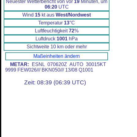
Neuester Wetterbericht von vor
19
Minuten, um
06:20
UTC
Wind
15
kt aus
West/Nordwest
Temperatur
13
°C
Luftfeuchtigkeit
72
%
Luftdruck
1001
hPa
Sichtweite 10 km oder mehr
Maßeinheiten ändern
METAR:
ESNL 070620Z AUTO 30015KT
9999 FEW026/// BKN050/// 13/08 Q1001
Zeit: 08:39 (06:39 UTC)