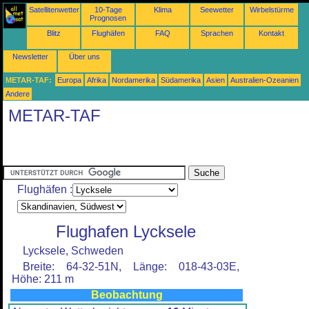
Satellitenwetter
10-Tage
Klima
Seewetter
Wirbelstürme
Prognosen
Blitz
Flughäfen
FAQ
Sprachen
Kontakt
Newsletter
Über uns
METAR-TAF:
Europa
Afrika
Nordamerika
Südamerika
Asien
Australien-Ozeanien
Andere
METAR-TAF
Flughäfen :
Flughafen Lycksele
Lycksele, Schweden
Breite: 64-32-51N, Länge: 018-43-03E,
Höhe: 211 m
Beobachtung