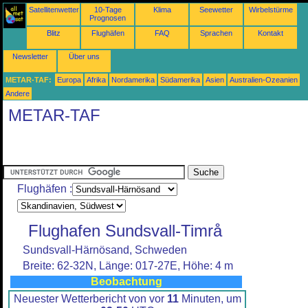
Satellitenwetter
10-Tage
Klima
Seewetter
Wirbelstürme
Prognosen
Blitz
Flughäfen
FAQ
Sprachen
Kontakt
Newsletter
Über uns
METAR-TAF:
Europa
Afrika
Nordamerika
Südamerika
Asien
Australien-Ozeanien
Andere
METAR-TAF
Flughäfen :
Flughafen Sundsvall-Timrå
Sundsvall-Härnösand, Schweden
Breite: 62-32N, Länge: 017-27E, Höhe: 4 m
Beobachtung
Neuester Wetterbericht von vor
11
Minuten, um