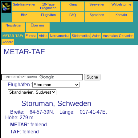
Satellitenwetter
10-Tage
Klima
Seewetter
Wirbelstürme
Prognosen
Blitz
Flughäfen
FAQ
Sprachen
Kontakt
Newsletter
Über uns
METAR-TAF:
Europa
Afrika
Nordamerika
Südamerika
Asien
Australien-Ozeanien
Andere
METAR-TAF
Flughäfen :
Storuman, Schweden
Breite: 64-57-39N, Länge: 017-41-47E,
Höhe: 279 m
METAR:
fehlend
TAF:
fehlend