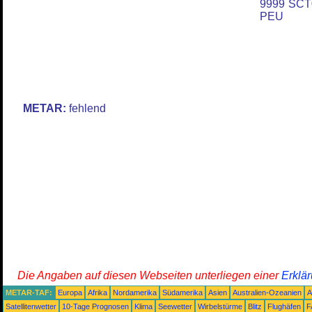
9999 SCT
PEU
METAR:
fehlend
Die Angaben auf diesen Webseiten unterliegen einer
Erklä
METAR-TAF:
Europa
Afrika
Nordamerika
Südamerika
Asien
Australien-Ozeanien
A
Satellitenwetter
10-Tage Prognosen
Klima
Seewetter
Wirbelstürme
Blitz
Flughäfen
F