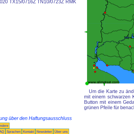
020 TX15/0716Z TN10/0723Z RMK
Um die Karte zu ände
mit einem schwarzen 
Button mit einem Gedan
grünen Pfeile für benac
rung über den Haftungsausschluss
ndere
AQ
Sprachen
Kontakt
Newsletter
Über uns