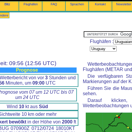
Blitz
Flughäfen
FAQ
Sprachen
Kontakt
Newsletter
ndere
Flughäfen :
eit: 09:56 (12:56 UTC)
Wetterbeobachtung
Flughäfen (METAR und 
Prognose
Die verfügbaren St
Wetterbericht von vor
3
Stunden und
Markierungen auf der Ka
56
Minuten, um
09:00
UTC
Führen Sie die Maus
Prognose vom 07 um 12 UTC bis 07
sehen.
um 24 UTC
Darauf klicke
Wetterbeobachtungen 
Wind
10
kt aus
Süd
Sichtweite 10 km oder mehr
kert bewölkt
in der Höhe von
2000
ft
UG 070900Z 0712/0724 18010KT