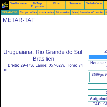
Satellitenwetter
10-Tage
Klima
Seewetter
Wirbelstürme
Prognosen
METAR-TAF:
Europa
Afrika
Nordamerika
Südamerika
Asien
Australien-Ozeanien
A
METAR-TAF
Uruguaiana, Rio Grande do Sul,
Z
Brasilien
Neuester 
Breite: 29-47S, Länge: 057-02W, Höhe: 74
m
Gültige 
Aufgeloc
TAF:
SB