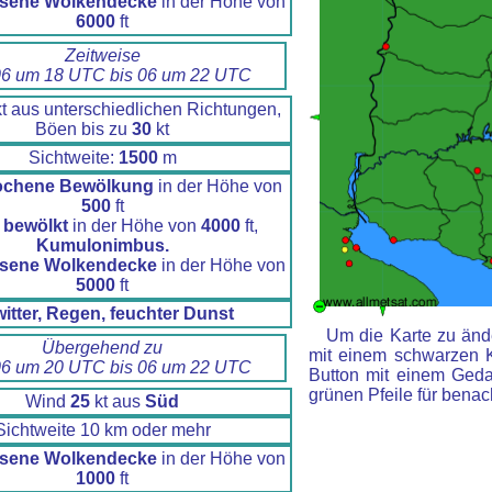
sene Wolkendecke
in der Höhe von
6000
ft
Zeitweise
6 um 18 UTC bis 06 um 22 UTC
t aus unterschiedlichen Richtungen,
Böen bis zu
30
kt
Sichtweite:
1500
m
ochene Bewölkung
in der Höhe von
500
ft
 bewölkt
in der Höhe von
4000
ft,
Kumulonimbus.
sene Wolkendecke
in der Höhe von
5000
ft
itter, Regen, feuchter Dunst
Um die Karte zu ände
Übergehend zu
mit einem schwarzen 
6 um 20 UTC bis 06 um 22 UTC
Button mit einem Gedan
grünen Pfeile für benac
Wind
25
kt aus
Süd
Sichtweite 10 km oder mehr
sene Wolkendecke
in der Höhe von
1000
ft