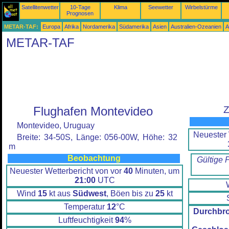
Satellitenwetter
10-Tage
Klima
Seewetter
Wirbelstürme
Prognosen
METAR-TAF:
Europa
Afrika
Nordamerika
Südamerika
Asien
Australien-Ozeanien
A
METAR-TAF
Flughafen Montevideo
Z
Montevideo, Uruguay
Neuester 
Breite: 34-50S, Länge: 056-00W, Höhe: 32
m
Beobachtung
Gültige 
Neuester Wetterbericht von vor
40
Minuten, um
21:00
UTC
Wind
15
kt aus
Südwest
, Böen bis zu
25
kt
Temperatur
12
°C
Durchbr
Luftfeuchtigkeit
94
%