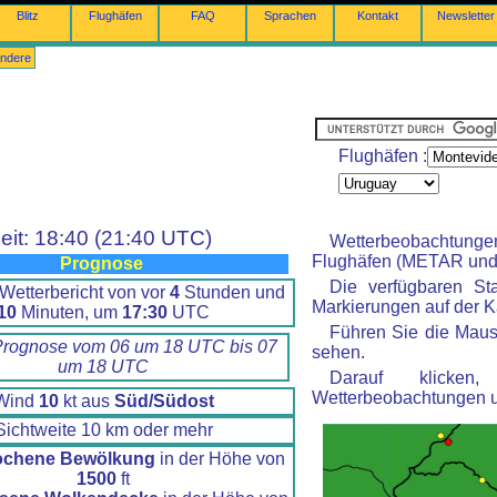
Blitz
Flughäfen
FAQ
Sprachen
Kontakt
Newsletter
ndere
Flughäfen :
eit: 18:40 (21:40 UTC)
Wetterbeobachtung
Flughäfen (METAR und 
Prognose
Die verfügbaren St
Wetterbericht von vor
4
Stunden und
Markierungen auf der Ka
10
Minuten, um
17:30
UTC
Führen Sie die Maus
Prognose vom 06 um 18 UTC bis 07
sehen.
um 18 UTC
Darauf klicke
Wetterbeobachtungen 
Wind
10
kt aus
Süd/Südost
Sichtweite 10 km oder mehr
ochene Bewölkung
in der Höhe von
1500
ft