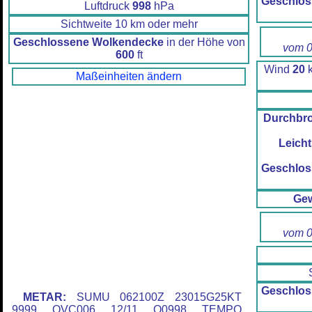
Geschlos
Luftdruck
998
hPa
Sichtweite 10 km oder mehr
Geschlossene Wolkendecke
in der Höhe von
vom 0
600
ft
Wind
20
k
Maßeinheiten ändern
Durchbr
Leicht
Geschlos
Gew
vom 0
Geschlos
METAR:
SUMU 062100Z 23015G25KT
9999 OVC006 12/11 Q0998 TEMPO