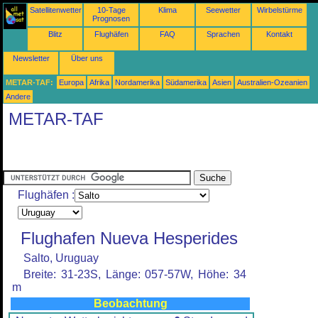
Satellitenwetter
10-Tage
Klima
Seewetter
Wirbelstürme
Prognosen
Blitz
Flughäfen
FAQ
Sprachen
Kontakt
Newsletter
Über uns
METAR-TAF:
Europa
Afrika
Nordamerika
Südamerika
Asien
Australien-Ozeanien
Andere
METAR-TAF
Flughäfen :
Flughafen Nueva Hesperides
Salto, Uruguay
Breite: 31-23S, Länge: 057-57W, Höhe: 34
m
Beobachtung