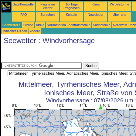
Satellitenwetter
Flughafen
10-Tage
Klima
Wirbelstürme
Wetter
Prognosen
FAQ
Sprachen
Kontakt
Newsletter
Über uns
Seewetter :
Europa
Afrika
Nordamerika
Zentralamerika
Südamerika
Nordwest-Pazif
Indischer Ozean
Andere
Seewetter : Windvorhersage
Mittelmeer, Tyrrhenisches Meer, Adr
Ionisches Meer, Straße von S
Windvorhersage : 07/08/2026 um