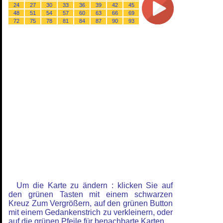
24
27
30
33
36
39
42
45
48
51
54
57
60
63
66
69
72
75
78
81
84
87
90
93
Um die Karte zu ändern : klicken Sie auf
den grünen Tasten mit einem schwarzen
Kreuz Zum Vergrößern, auf den grünen Button
mit einem Gedankenstrich zu verkleinern, oder
auf die grünen Pfeile für benachbarte Karten.