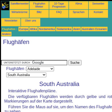
Satellitenwetter
Flughafen
10-Tage
Klima
Seewetter
Wetter
Prognosen
Wirbelstürme
Blitz
FAQ
Sprachen
Kontakt
Newsletter
Über uns
Flughäfen :
Europa
Afrika
Nordamerika
Südamerika
Asien
Australien-Ozeanien
Andere
Flughäfen
Flughäfen :
South Australia
Interaktive Flughafenpläne.
Die verfügbaren Flughäfen werden durch gelbe und ro
Markierungen auf der Karte dargestellt.
Führen Sie die Maus auf sie, um den Namen des Flughaf
zu sehen.