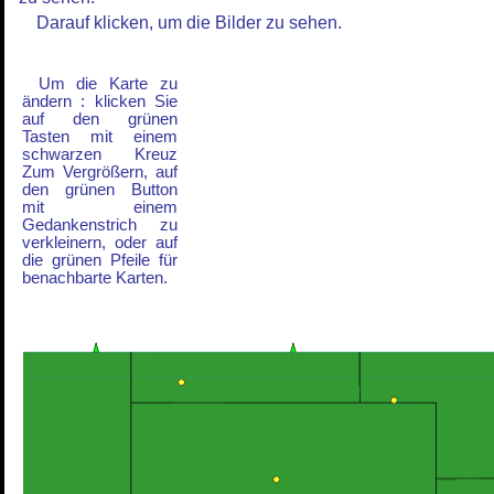
Darauf klicken, um die Bilder zu sehen.
Um die Karte zu
ändern : klicken Sie
auf den grünen
Tasten mit einem
schwarzen Kreuz
Zum Vergrößern, auf
den grünen Button
mit einem
Gedankenstrich zu
verkleinern, oder auf
die grünen Pfeile für
benachbarte Karten.