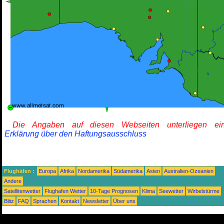
Die Angaben auf diesen Webseiten unterliegen ein
Erklärung über den Haftungsausschluss
Flughäfen :
Europa
Afrika
Nordamerika
Südamerika
Asien
Australien-Ozeanien
Andere
Satellitenwetter
Flughafen Wetter
10-Tage Prognosen
Klima
Seewetter
Wirbelstürme
Blitz
FAQ
Sprachen
Kontakt
Newsletter
Über uns