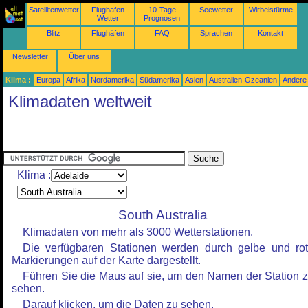
Satellitenwetter
Flughafen
10-Tage
Seewetter
Wirbelstürme
Wetter
Prognosen
Blitz
Flughäfen
FAQ
Sprachen
Kontakt
Newsletter
Über uns
Klima :
Europa
Afrika
Nordamerika
Südamerika
Asien
Australien-Ozeanien
Andere
Klimadaten weltweit
Klima :
South Australia
Klimadaten von mehr als 3000 Wetterstationen.
Die verfügbaren Stationen werden durch gelbe und ro
Markierungen auf der Karte dargestellt.
Führen Sie die Maus auf sie, um den Namen der Station 
sehen.
Darauf klicken, um die Daten zu sehen.