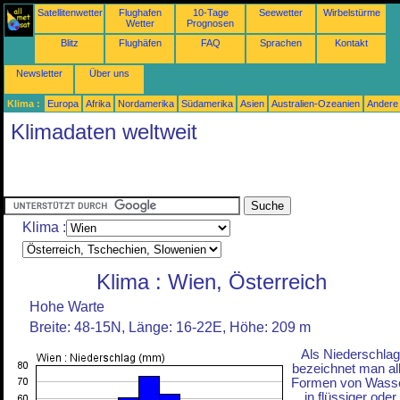
Satellitenwetter
Flughafen
10-Tage
Seewetter
Wirbelstürme
Wetter
Prognosen
Blitz
Flughäfen
FAQ
Sprachen
Kontakt
Newsletter
Über uns
Klima :
Europa
Afrika
Nordamerika
Südamerika
Asien
Australien-Ozeanien
Andere
Klimadaten weltweit
Klima :
Klima : Wien, Österreich
Hohe Warte
Breite: 48-15N, Länge: 16-22E, Höhe: 209 m
Als Niederschlag
bezeichnet man al
Formen von Wass
in flüssiger oder