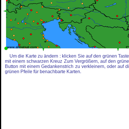
Um die Karte zu ändern : klicken Sie auf den grünen Tast
mit einem schwarzen Kreuz Zum Vergrößern, auf den grün
Button mit einem Gedankenstrich zu verkleinern, oder auf d
grünen Pfeile für benachbarte Karten.