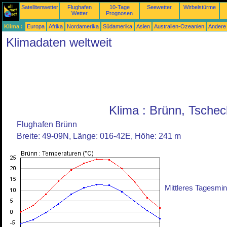
Satellitenwetter
Flughafen
10-Tage
Seewetter
Wirbelstürme
Wetter
Prognosen
Klima :
Europa
Afrika
Nordamerika
Südamerika
Asien
Australien-Ozeanien
Andere
Klimadaten weltweit
Klima : Brünn, Tschec
Flughafen Brünn
Breite: 49-09N, Länge: 016-42E, Höhe: 241 m
Mittleres Tagesm