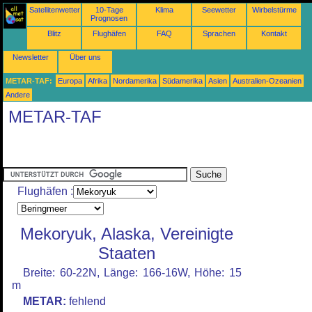
Satellitenwetter
10-Tage
Klima
Seewetter
Wirbelstürme
Prognosen
Blitz
Flughäfen
FAQ
Sprachen
Kontakt
Newsletter
Über uns
METAR-TAF:
Europa
Afrika
Nordamerika
Südamerika
Asien
Australien-Ozeanien
Andere
METAR-TAF
Flughäfen :
Mekoryuk, Alaska, Vereinigte
Staaten
Breite: 60-22N, Länge: 166-16W, Höhe: 15
m
METAR:
fehlend