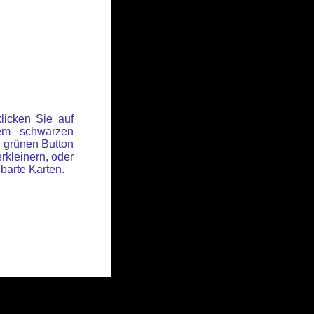
licken Sie auf
em schwarzen
 grünen Button
rkleinern, oder
hbarte Karten.