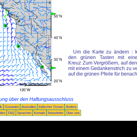
Um die Karte zu ändern : k
den grünen Tasten mit ein
Kreuz Zum Vergrößern, auf den
mit einem Gedankenstrich zu ve
auf die grünen Pfeile für benac
rung über den Haftungsausschluss
ik
Ozeanien
Australien
Indischer Ozean
Andere
äfen
FAQ
Sprachen
Kontakt
Newsletter
Über uns