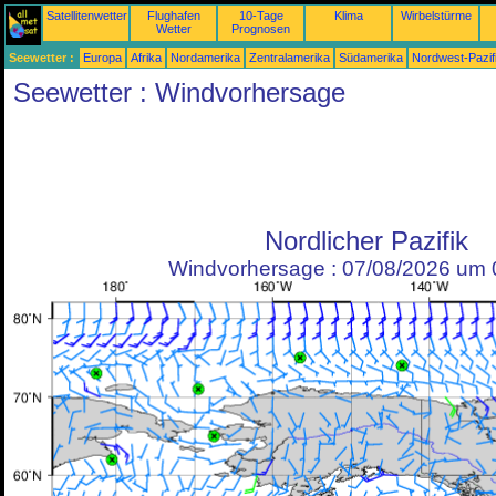
Satellitenwetter
Flughafen
10-Tage
Klima
Wirbelstürme
Wetter
Prognosen
Seewetter :
Europa
Afrika
Nordamerika
Zentralamerika
Südamerika
Nordwest-Pazif
Seewetter : Windvorhersage
Nordlicher Pazifik
Windvorhersage : 07/08/2026 um