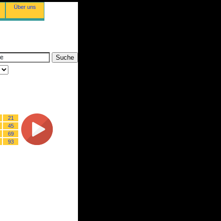
Über uns
21
45
69
93