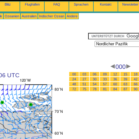
Blitz
Flughäfen
FAQ
Sprachen
Kontakt
Newsletter
ik
Ozeanien
Australien
Indischer Ozean
Andere
000
 06 UTC
00
03
06
09
12
15
18
24
27
30
33
36
39
42
48
51
54
57
60
63
66
72
75
78
81
84
87
90