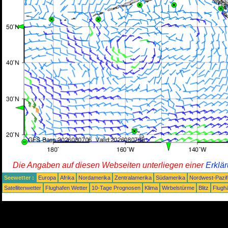
Die Angaben auf diesen Webseiten unterliegen einer
Erklä
Seewetter :
Europa
Afrika
Nordamerika
Zentralamerika
Südamerika
Nordwest-Pazif
Satellitenwetter
Flughafen Wetter
10-Tage Prognosen
Klima
Wirbelstürme
Blitz
Flugh