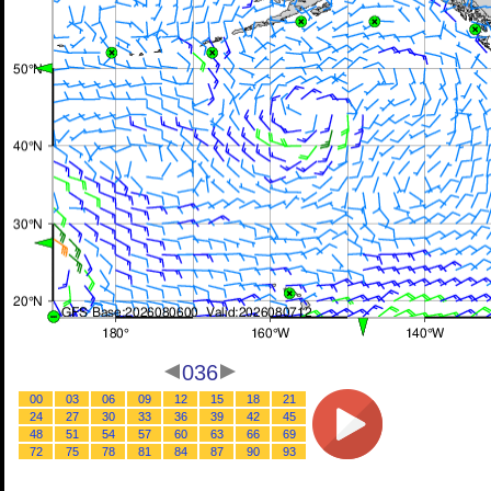
036
00
03
06
09
12
15
18
21
24
27
30
33
36
39
42
45
48
51
54
57
60
63
66
69
72
75
78
81
84
87
90
93