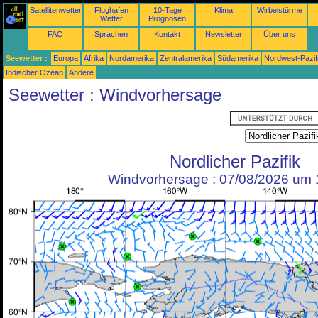
Satellitenwetter
Flughafen
10-Tage
Klima
Wirbelstürme
Wetter
Prognosen
FAQ
Sprachen
Kontakt
Newsletter
Über uns
Seewetter :
Europa
Afrika
Nordamerika
Zentralamerika
Südamerika
Nordwest-Pazif
Indischer Ozean
Andere
Seewetter : Windvorhersage
Nordlicher Pazifik
Windvorhersage : 07/08/2026 um