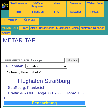
Satellitenwetter
10-Tage
Klima
Seewetter
Wirbelstürme
Prognosen
Blitz
Flughäfen
FAQ
Sprachen
Kontakt
Newsletter
Über uns
METAR-TAF:
Europa
Afrika
Nordamerika
Südamerika
Asien
Australien-Ozeanien
Andere
METAR-TAF
Flughäfen :
Flughafen Straßburg
Straßburg, Frankreich
Breite: 48-33N, Länge: 007-38E, Höhe: 153
m
Beobachtung