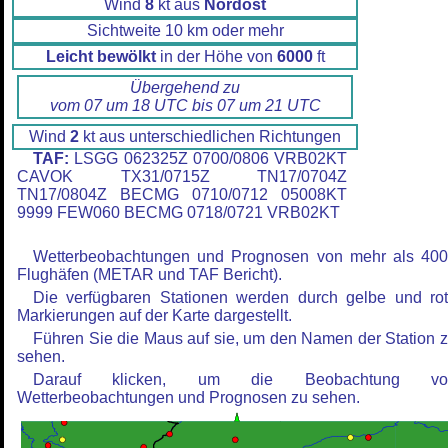
Wind
8
kt aus
Nordost
Sichtweite 10 km oder mehr
Leicht bewölkt
in der Höhe von
6000
ft
Übergehend zu
vom 07 um 18 UTC bis 07 um 21 UTC
Wind
2
kt aus unterschiedlichen Richtungen
TAF:
LSGG 062325Z 0700/0806 VRB02KT
CAVOK TX31/0715Z TN17/0704Z
TN17/0804Z BECMG 0710/0712 05008KT
9999 FEW060 BECMG 0718/0721 VRB02KT
Wetterbeobachtungen und Prognosen von mehr als 40
Flughäfen (METAR und TAF Bericht).
Die verfügbaren Stationen werden durch gelbe und ro
Markierungen auf der Karte dargestellt.
Führen Sie die Maus auf sie, um den Namen der Station 
sehen.
Darauf klicken, um die Beobachtung vo
Wetterbeobachtungen und Prognosen zu sehen.