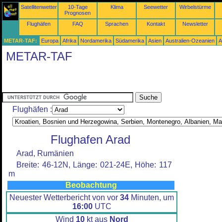
Satellitenwetter
10-Tage
Klima
Seewetter
Wirbelstürme
Prognosen
Flughäfen
FAQ
Sprachen
Kontakt
Newsletter
METAR-TAF:
Europa
Afrika
Nordamerika
Südamerika
Asien
Australien-Ozeanien
A
METAR-TAF
Flughäfen :
Flughafen Arad
Arad, Rumänien
Breite: 46-12N, Länge: 021-24E, Höhe: 117
m
Beobachtung
Neuester Wetterbericht von vor
34
Minuten, um
16:00
UTC
Wind
10
kt aus
Nord