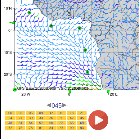
045
00
03
06
09
12
15
18
21
24
27
30
33
36
39
42
45
48
51
54
57
60
63
66
69
72
75
78
81
84
87
90
93