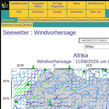
Satellitenwetter
Flughafen
10-Tage
Klima
Wirbelstürme
Wetter
Prognosen
FAQ
Sprachen
Kontakt
Newsletter
Über uns
Seewetter :
Europa
Afrika
Nordamerika
Zentralamerika
Südamerika
Nordwest-Pazif
Indischer Ozean
Andere
Seewetter : Windvorhersage
Afrika
Windvorhersage : 11/08/2026 um