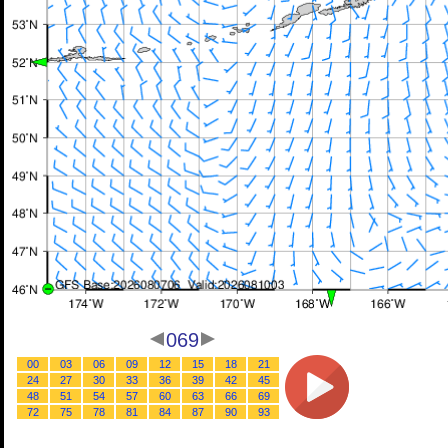
069
00
03
06
09
12
15
18
21
24
27
30
33
36
39
42
45
48
51
54
57
60
63
66
69
72
75
78
81
84
87
90
93