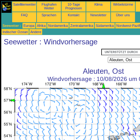
Satellitenwetter
Flughafen
10-Tage
Klima
Wirbelstürme
Wetter
Prognosen
FAQ
Sprachen
Kontakt
Newsletter
Über uns
Seewetter :
Europa
Afrika
Nordamerika
Zentralamerika
Südamerika
Nordwest-Pazif
Indischer Ozean
Andere
Seewetter : Windvorhersage
Aleuten, Ost
Windvorhersage : 10/08/2026 um