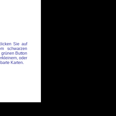
licken Sie auf
em schwarzen
 grünen Button
rkleinern, oder
hbarte Karten.