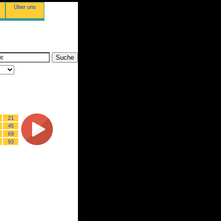
Über uns
21
45
69
93