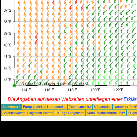
Die Angaben auf diesen Webseiten unterliegen einer
Erklä
Seewetter :
Europa
Afrika
Nordamerika
Zentralamerika
Südamerika
Nordwest-Pazif
Satellitenwetter
Flughafen Wetter
10-Tage Prognosen
Klima
Wirbelstürme
Blitz
Flugh