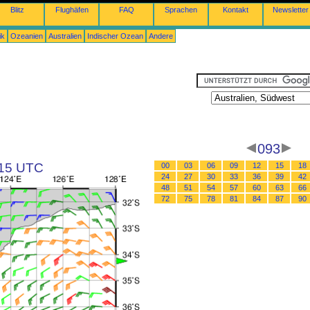
Blitz
Flughäfen
FAQ
Sprachen
Kontakt
Newsletter
ik
Ozeanien
Australien
Indischer Ozean
Andere
093
 15 UTC
00
03
06
09
12
15
18
24
27
30
33
36
39
42
48
51
54
57
60
63
66
72
75
78
81
84
87
90