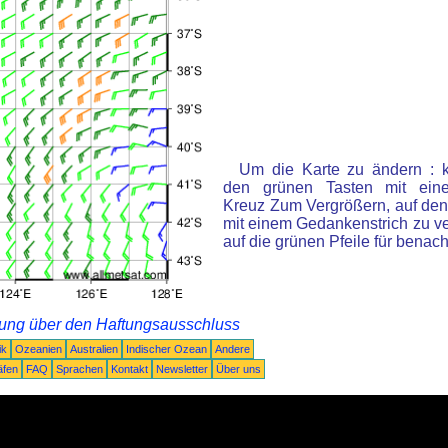
Um die Karte zu ändern : k
den grünen Tasten mit ein
Kreuz Zum Vergrößern, auf den
mit einem Gedankenstrich zu ve
auf die grünen Pfeile für benac
rung über den Haftungsausschluss
ik
Ozeanien
Australien
Indischer Ozean
Andere
äfen
FAQ
Sprachen
Kontakt
Newsletter
Über uns