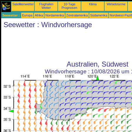
Satellitenwetter
Flughafen
10-Tage
Klima
Wirbelstürme
Wetter
Prognosen
Seewetter :
Europa
Afrika
Nordamerika
Zentralamerika
Südamerika
Nordwest-Pazif
Seewetter : Windvorhersage
Australien, Südwest
Windvorhersage : 10/08/2026 um