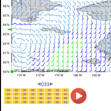
033
00
03
06
09
12
15
18
21
24
27
30
33
36
39
42
45
48
51
54
57
60
63
66
69
72
75
78
81
84
87
90
93