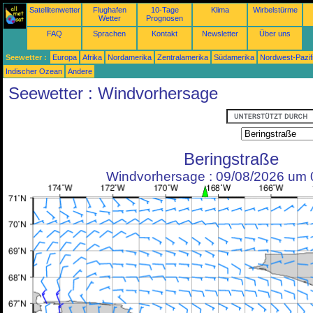
Satellitenwetter
Flughafen
10-Tage
Klima
Wirbelstürme
Wetter
Prognosen
FAQ
Sprachen
Kontakt
Newsletter
Über uns
Seewetter :
Europa
Afrika
Nordamerika
Zentralamerika
Südamerika
Nordwest-Pazif
Indischer Ozean
Andere
Seewetter : Windvorhersage
Beringstraße
Windvorhersage : 09/08/2026 um