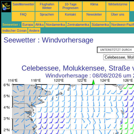
Satellitenwetter
Flughafen
10-Tage
Klima
Wirbelstürme
Wetter
Prognosen
FAQ
Sprachen
Kontakt
Newsletter
Über uns
Seewetter :
Europa
Afrika
Nordamerika
Zentralamerika
Südamerika
Nordwest-Pazif
Indischer Ozean
Andere
Seewetter : Windvorhersage
Celebessee, Molukkensee, Straße
Windvorhersage : 08/08/2026 um