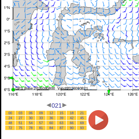
021
00
03
06
09
12
15
18
21
24
27
30
33
36
39
42
45
48
51
54
57
60
63
66
69
72
75
78
81
84
87
90
93