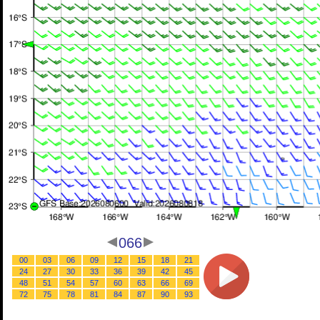
066
00
03
06
09
12
15
18
21
24
27
30
33
36
39
42
45
48
51
54
57
60
63
66
69
72
75
78
81
84
87
90
93