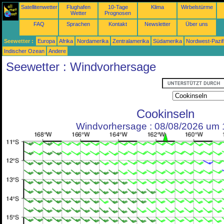
Satellitenwetter
Flughafen
10-Tage
Klima
Wirbelstürme
Wetter
Prognosen
FAQ
Sprachen
Kontakt
Newsletter
Über uns
Seewetter :
Europa
Afrika
Nordamerika
Zentralamerika
Südamerika
Nordwest-Pazif
Indischer Ozean
Andere
Seewetter : Windvorhersage
Cookinseln
Windvorhersage : 08/08/2026 um