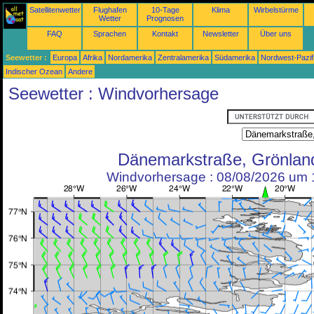
Satellitenwetter
Flughafen
10-Tage
Klima
Wirbelstürme
Wetter
Prognosen
FAQ
Sprachen
Kontakt
Newsletter
Über uns
Seewetter :
Europa
Afrika
Nordamerika
Zentralamerika
Südamerika
Nordwest-Pazif
Indischer Ozean
Andere
Seewetter : Windvorhersage
Dänemarkstraße, Grönlan
Windvorhersage : 08/08/2026 um