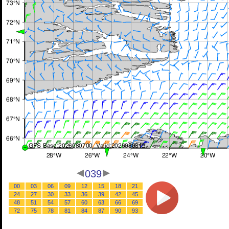
039
00
03
06
09
12
15
18
21
24
27
30
33
36
39
42
45
48
51
54
57
60
63
66
69
72
75
78
81
84
87
90
93