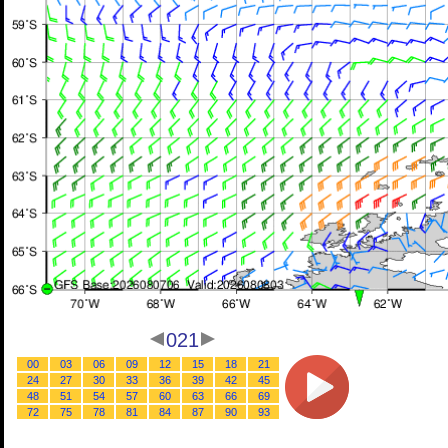
021
00
03
06
09
12
15
18
21
24
27
30
33
36
39
42
45
48
51
54
57
60
63
66
69
72
75
78
81
84
87
90
93