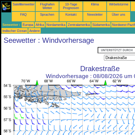
Satellitenwetter
Flughafen
10-Tage
Klima
Wirbelstürme
Wetter
Prognosen
FAQ
Sprachen
Kontakt
Newsletter
Über uns
Seewetter :
Europa
Afrika
Nordamerika
Zentralamerika
Südamerika
Nordwest-Pazif
Indischer Ozean
Andere
Seewetter : Windvorhersage
Drakestraße
Windvorhersage : 08/08/2026 um