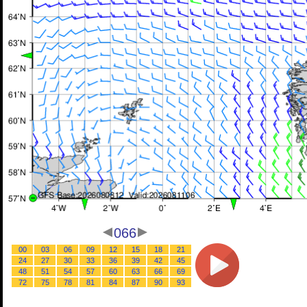
066
00
03
06
09
12
15
18
21
24
27
30
33
36
39
42
45
48
51
54
57
60
63
66
69
72
75
78
81
84
87
90
93