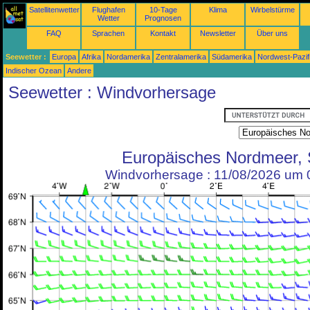
Satellitenwetter
Flughafen
10-Tage
Klima
Wirbelstürme
Wetter
Prognosen
FAQ
Sprachen
Kontakt
Newsletter
Über uns
Seewetter :
Europa
Afrika
Nordamerika
Zentralamerika
Südamerika
Nordwest-Pazif
Indischer Ozean
Andere
Seewetter : Windvorhersage
Europäisches Nordmeer,
Windvorhersage : 11/08/2026 um