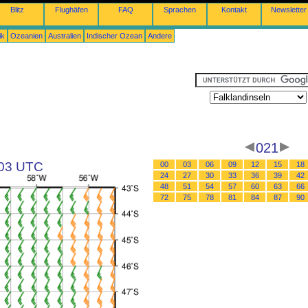
Blitz
Flughäfen
FAQ
Sprachen
Kontakt
Newsletter
ik
Ozeanien
Australien
Indischer Ozean
Andere
021
 03 UTC
00
03
06
09
12
15
18
24
27
30
33
36
39
42
48
51
54
57
60
63
66
72
75
78
81
84
87
90