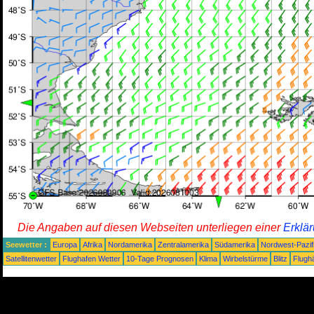
Die Angaben auf diesen Webseiten unterliegen einer
Erklä
Seewetter :
Europa
Afrika
Nordamerika
Zentralamerika
Südamerika
Nordwest-Pazif
Satellitenwetter
Flughafen Wetter
10-Tage Prognosen
Klima
Wirbelstürme
Blitz
Flugh