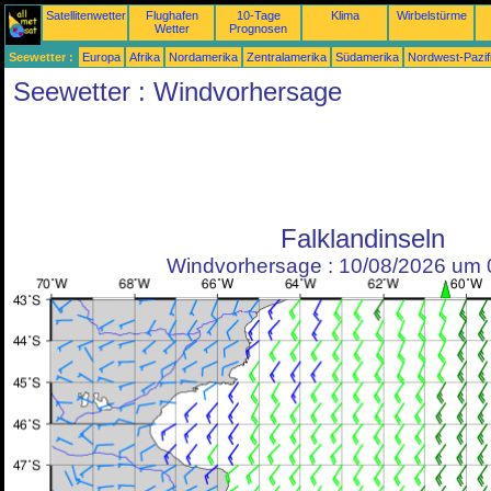
Satellitenwetter
Flughafen
10-Tage
Klima
Wirbelstürme
Wetter
Prognosen
Seewetter :
Europa
Afrika
Nordamerika
Zentralamerika
Südamerika
Nordwest-Pazif
Seewetter : Windvorhersage
Falklandinseln
Windvorhersage : 10/08/2026 um