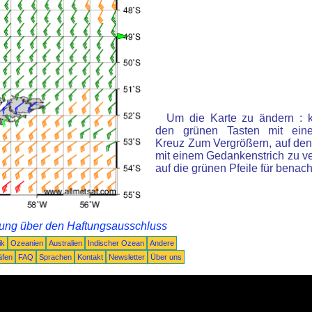
Um die Karte zu ändern : k
den grünen Tasten mit ein
Kreuz Zum Vergrößern, auf den
mit einem Gedankenstrich zu ve
auf die grünen Pfeile für benac
rung über den Haftungsausschluss
ik
Ozeanien
Australien
Indischer Ozean
Andere
äfen
FAQ
Sprachen
Kontakt
Newsletter
Über uns