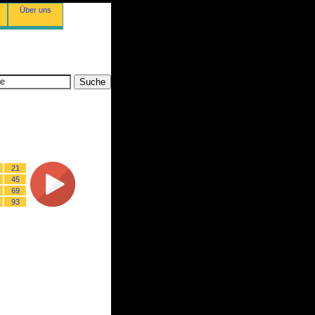
Über uns
21
45
69
93