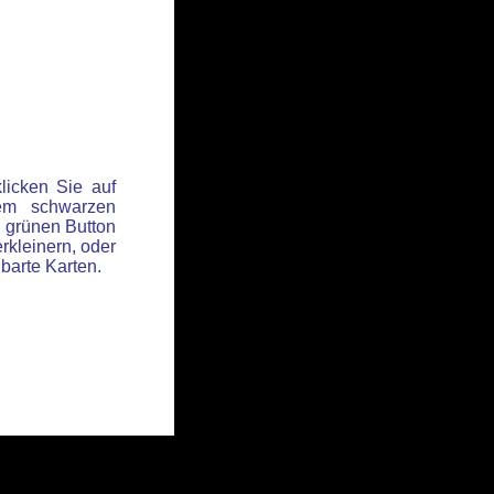
licken Sie auf
em schwarzen
 grünen Button
rkleinern, oder
hbarte Karten.