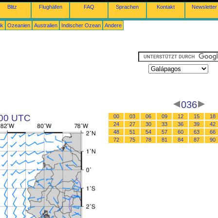
Blitz
Flughäfen
FAQ
Sprachen
Kontakt
Newsletter
ik
Ozeanien
Australien
Indischer Ozean
Andere
036
 00 UTC
00
03
06
09
12
15
18
24
27
30
33
36
39
42
48
51
54
57
60
63
66
72
75
78
81
84
87
90