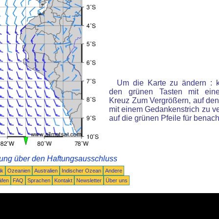
Um die Karte zu ändern : k
den grünen Tasten mit ein
Kreuz Zum Vergrößern, auf den
mit einem Gedankenstrich zu ve
auf die grünen Pfeile für benac
rung über den Haftungsausschluss
ik
Ozeanien
Australien
Indischer Ozean
Andere
äfen
FAQ
Sprachen
Kontakt
Newsletter
Über uns