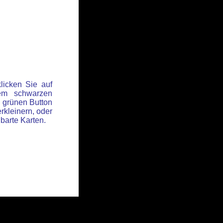
licken Sie auf
em schwarzen
 grünen Button
rkleinern, oder
hbarte Karten.