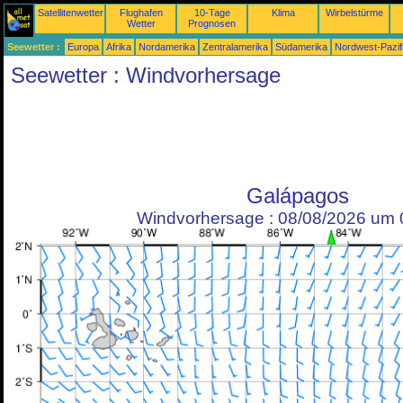
Satellitenwetter
Flughafen
10-Tage
Klima
Wirbelstürme
Wetter
Prognosen
Seewetter :
Europa
Afrika
Nordamerika
Zentralamerika
Südamerika
Nordwest-Pazif
Seewetter : Windvorhersage
Galápagos
Windvorhersage : 08/08/2026 um