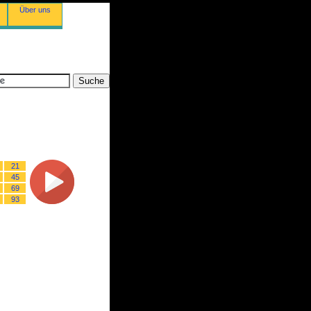
Über uns
21
45
69
93