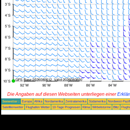
Die Angaben auf diesen Webseiten unterliegen einer
Erklä
Seewetter :
Europa
Afrika
Nordamerika
Zentralamerika
Südamerika
Nordwest-Pazif
Satellitenwetter
Flughafen Wetter
10-Tage Prognosen
Klima
Wirbelstürme
Blitz
Flugh