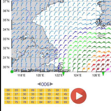
006
00
03
06
09
12
15
18
21
24
27
30
33
36
39
42
45
48
51
54
57
60
63
66
69
72
75
78
81
84
87
90
93