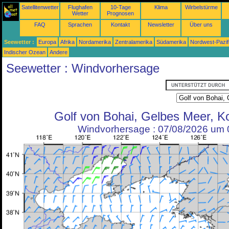
Satellitenwetter
Flughafen
10-Tage
Klima
Wirbelstürme
Wetter
Prognosen
FAQ
Sprachen
Kontakt
Newsletter
Über uns
Seewetter :
Europa
Afrika
Nordamerika
Zentralamerika
Südamerika
Nordwest-Pazif
Indischer Ozean
Andere
Seewetter : Windvorhersage
Golf von Bohai, Gelbes Meer, K
Windvorhersage : 07/08/2026 um