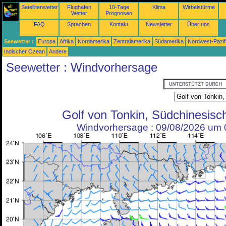
Satellitenwetter
Flughafen
10-Tage
Klima
Wirbelstürme
Wetter
Prognosen
FAQ
Sprachen
Kontakt
Newsletter
Über uns
Seewetter :
Europa
Afrika
Nordamerika
Zentralamerika
Südamerika
Nordwest-Pazif
Indischer Ozean
Andere
Seewetter : Windvorhersage
Golf von Tonkin, Südchinesis
Windvorhersage : 09/08/2026 um