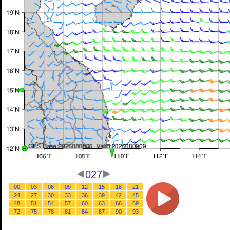
027
00
03
06
09
12
15
18
21
24
27
30
33
36
39
42
45
48
51
54
57
60
63
66
69
72
75
78
81
84
87
90
93