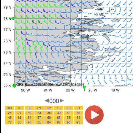
000
00
03
06
09
12
15
18
21
24
27
30
33
36
39
42
45
48
51
54
57
60
63
66
69
72
75
78
81
84
87
90
93