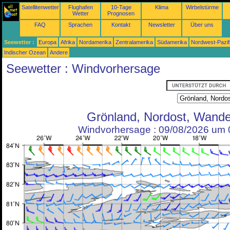
Satellitenwetter
Flughafen
10-Tage
Klima
Wirbelstürme
Wetter
Prognosen
FAQ
Sprachen
Kontakt
Newsletter
Über uns
Seewetter :
Europa
Afrika
Nordamerika
Zentralamerika
Südamerika
Nordwest-Pazif
Indischer Ozean
Andere
Seewetter : Windvorhersage
Grönland, Nordost, Wande
Windvorhersage : 09/08/2026 um