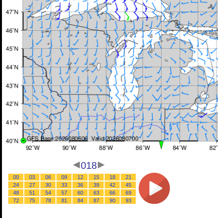
018
00
03
06
09
12
15
18
21
24
27
30
33
36
39
42
45
48
51
54
57
60
63
66
69
72
75
78
81
84
87
90
93