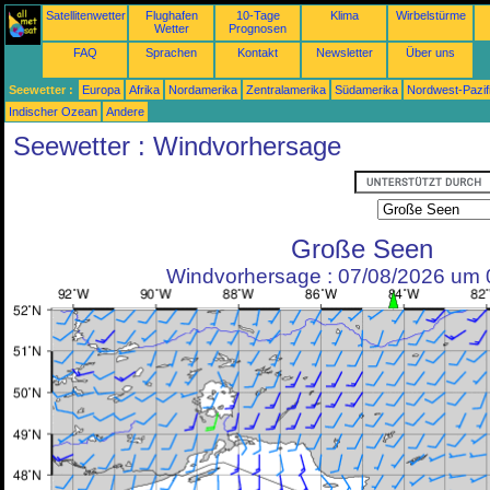
Satellitenwetter
Flughafen
10-Tage
Klima
Wirbelstürme
Wetter
Prognosen
FAQ
Sprachen
Kontakt
Newsletter
Über uns
Seewetter :
Europa
Afrika
Nordamerika
Zentralamerika
Südamerika
Nordwest-Pazif
Indischer Ozean
Andere
Seewetter : Windvorhersage
Große Seen
Windvorhersage : 07/08/2026 um