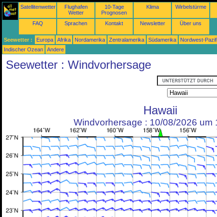
Satellitenwetter
Flughafen
10-Tage
Klima
Wirbelstürme
Wetter
Prognosen
FAQ
Sprachen
Kontakt
Newsletter
Über uns
Seewetter :
Europa
Afrika
Nordamerika
Zentralamerika
Südamerika
Nordwest-Pazif
Indischer Ozean
Andere
Seewetter : Windvorhersage
Hawaii
Windvorhersage : 10/08/2026 um