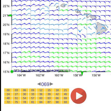
069
00
03
06
09
12
15
18
21
24
27
30
33
36
39
42
45
48
51
54
57
60
63
66
69
72
75
78
81
84
87
90
93