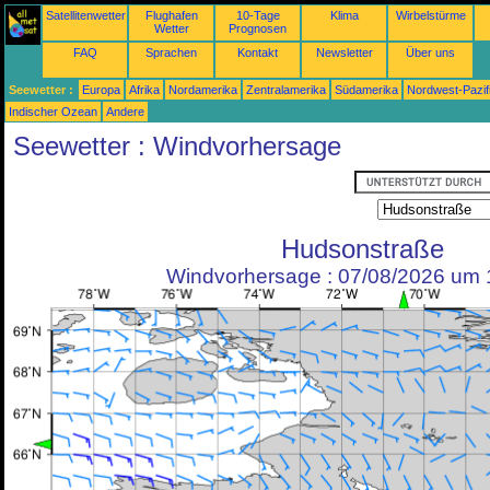
Satellitenwetter
Flughafen
10-Tage
Klima
Wirbelstürme
Wetter
Prognosen
FAQ
Sprachen
Kontakt
Newsletter
Über uns
Seewetter :
Europa
Afrika
Nordamerika
Zentralamerika
Südamerika
Nordwest-Pazif
Indischer Ozean
Andere
Seewetter : Windvorhersage
Hudsonstraße
Windvorhersage : 07/08/2026 um