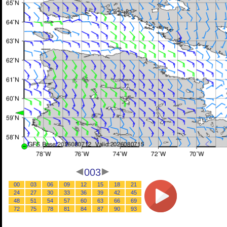
003
00
03
06
09
12
15
18
21
24
27
30
33
36
39
42
45
48
51
54
57
60
63
66
69
72
75
78
81
84
87
90
93