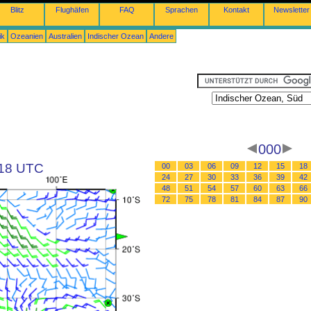
Blitz
Flughäfen
FAQ
Sprachen
Kontakt
Newsletter
ik
Ozeanien
Australien
Indischer Ozean
Andere
000
 18 UTC
00
03
06
09
12
15
18
24
27
30
33
36
39
42
48
51
54
57
60
63
66
72
75
78
81
84
87
90