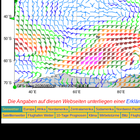
Die Angaben auf diesen Webseiten unterliegen einer
Erklä
Seewetter :
Europa
Afrika
Nordamerika
Zentralamerika
Südamerika
Nordwest-Pazif
Satellitenwetter
Flughafen Wetter
10-Tage Prognosen
Klima
Wirbelstürme
Blitz
Flugh