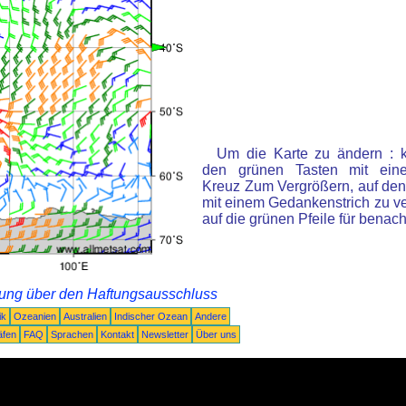
Um die Karte zu ändern : k
den grünen Tasten mit ein
Kreuz Zum Vergrößern, auf den
mit einem Gedankenstrich zu ve
auf die grünen Pfeile für benac
rung über den Haftungsausschluss
ik
Ozeanien
Australien
Indischer Ozean
Andere
äfen
FAQ
Sprachen
Kontakt
Newsletter
Über uns