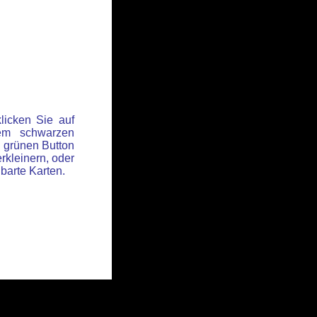
licken Sie auf
em schwarzen
 grünen Button
rkleinern, oder
hbarte Karten.