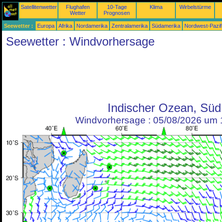
Satellitenwetter
Flughafen
10-Tage
Klima
Wirbelstürme
Wetter
Prognosen
Seewetter :
Europa
Afrika
Nordamerika
Zentralamerika
Südamerika
Nordwest-Pazif
Seewetter : Windvorhersage
Indischer Ozean, Süd
Windvorhersage : 05/08/2026 um